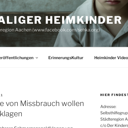
ALIGER HEIMKINDER
dteregion Aachen (www.facebook.com/sehka.org)
eröffentlichungen
ErinnerungsKultur
Heimkinder Video
HIER FINDES
11
e von Missbrauch wollen
Adresse:
klagen
Selbsthilfegru
Städteregion 
c/o Der Kinder