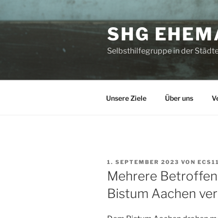
Zum
Inhalt
SHG EHEM
springen
Selbsthilfegruppe in der Stä
Unsere Ziele
Über uns
V
VERÖFFENTLICHT
1. SEPTEMBER 2023
VON
ECS1
AM
Mehrere Betroffen
Bistum Aachen ver