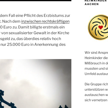
HEIMKINDER 
AACHEN
 dem Fall eine Pflicht des Erzbistums zur
t. Nach dem
inzwischen rechtskräftigen
Euro zu. Damit billigte erstmals ein
von sexualisierter Gewalt in der Kirche
geld zu, das überdies relativ hoch
e nur 25.000 Euro in Anerkennung des
Wir sind Anspr
Heimkinder die
Mißbrauch in d
mussten und si
Umfeld austau
Die Gruppe richt
unterstützen w
austauschen wo
sich vernetzen 