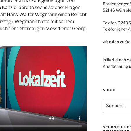
ehrere Schmerzensgeldklagen von
Bardenberger St
 Kanzlei bereite sechs solcher Klagen
52146 Würsel
walt
Hans-Walter Wegmann
einen Bericht
erstag). Wegmann hatte mit seinem
Telefon 02405
auch dem ehemaligen Messdiener Georg
Telefonlicher 
wir rufen zurüc
initiert durch 
Anerkennung un
SUCHE
Suchen
nach:
SELBSTHILF