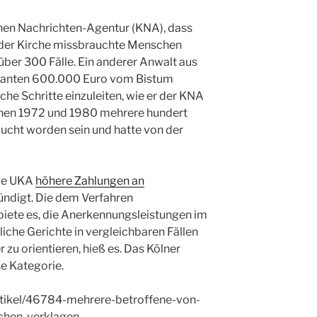
en Nachrichten-Agentur (KNA), dass
in der Kirche missbrauchte Menschen
über 300 Fälle. Ein anderer Anwalt aus
andanten 600.000 Euro vom Bistum
iche Schritte einzuleiten, wie er der KNA
chen 1972 und 1980 mehrere hundert
ucht worden sein und hatte von der
die UKA
höhere Zahlungen an
ndigt. Die dem Verfahren
iete es, die Anerkennungsleistungen im
liche Gerichte in vergleichbaren Fällen
u orientieren, hieß es. Das Kölner
ese Kategorie.
/artikel/46784-mehrere-betroffene-von-
chen-verklagen