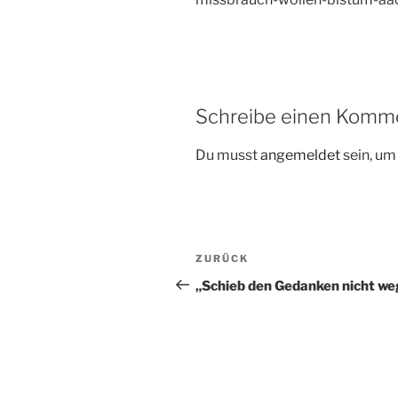
Schreibe einen Komm
Du musst
angemeldet
sein, u
Beitragsnavigation
Vorheriger
ZURÜCK
Beitrag
„Schieb den Gedanken nicht we