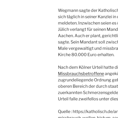
Wegmann sagte der Katholisch
sich täglich in seiner Kanzlei 
meldeten. Inzwischen seien es 
Jülich verlangt für seinen M
Aachen. Auch er plant, gerichtl
sagte. Sein Mandant soll zwis
Male vergewaltigt und missbra
Kirche 80.000 Euro erhalten.
Nach dem Kölner Urteil hatte 
Missbrauchsbetroffene
angekü
zugrundeliegende Ordnung geb
oberen Bereich der durch staat
zuerkannten Schmerzensgelder z
Urteil falle zweifellos unter di
Quelle : https://katholisch.de
missbrauch-wollen-bistum-aa