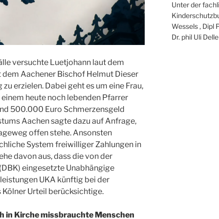
Unter der fach
Kinderschutzbu
Wessels , Dipl 
Dr. phil Uli Del
älle versuchte Luetjohann laut dem
it dem Aachener Bischof Helmut Dieser
 zu erzielen. Dabei geht es um eine Frau,
n einem heute noch lebenden Pfarrer
 und 500.000 Euro Schmerzensgeld
istums Aachen sagte dazu auf Anfrage,
lageweg offen stehe. Ansonsten
chliche System freiwilliger Zahlungen in
he davon aus, dass die von der
(DBK) eingesetzte Unabhängige
eistungen UKA künftig bei der
Kölner Urteil berücksichtige.
h in Kirche missbrauchte Menschen