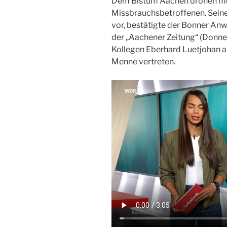
Dem Bistum Aachen drohen m
Missbrauchsbetroffenen. Seine
vor, bestätigte der Bonner An
der „Aachener Zeitung“ (Donn
Kollegen Eberhard Luetjohan 
Menne vertreten.