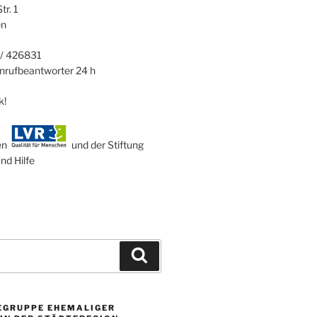
r. 1
en
/ 426831
Anrufbeantworter 24 h
k!
den
und der Stiftung
d Hilfe
Suchen
EGRUPPE EHEMALIGER