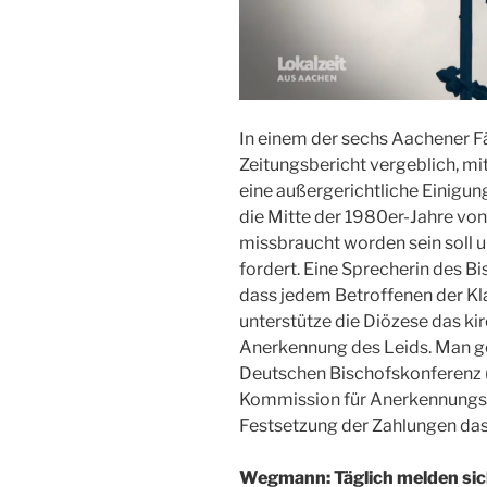
In einem der sechs Aachener F
Zeitungsbericht vergeblich, m
eine außergerichtliche Einigung
die Mitte der 1980er-Jahre vo
missbraucht worden sein soll
fordert. Eine Sprecherin des B
dass jedem Betroffenen der K
unterstütze die Diözese das kir
Anerkennung des Leids. Man ge
Deutschen Bischofskonferenz 
Kommission für Anerkennungsl
Festsetzung der Zahlungen das 
Wegmann: Täglich melden sic