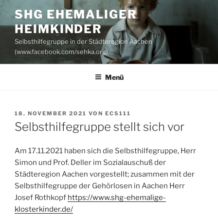
Zum
SHG EHEMALIGER
Inhalt
HEIMKINDER
springen
Selbsthilfegruppe in der Städteregion Aachen
(www.facebook.com/sehka.org)
Menü
VERÖFFENTLICHT
18. NOVEMBER 2021
VON
ECS111
AM
Selbsthilfegruppe stellt sich vor
Am 17.11.2021 haben sich die Selbsthilfegruppe, Herr
Simon und Prof. Deller im Sozialauschuß der
Städteregion Aachen vorgestellt; zusammen mit der
Selbsthilfegruppe der Gehörlosen in Aachen Herr
Josef Rothkopf
https://www.shg-ehemalige-
klosterkinder.de/