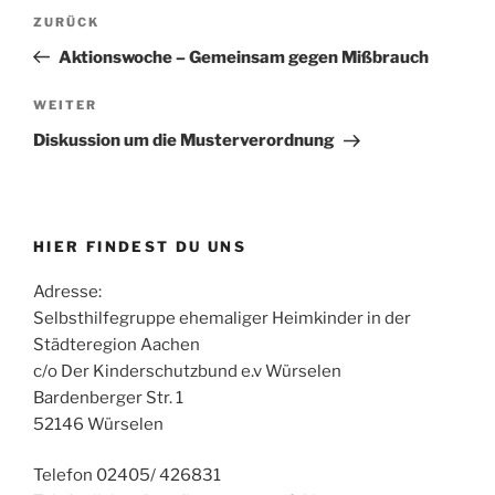
Beitragsnavigation
Vorheriger
ZURÜCK
Beitrag
Aktionswoche – Gemeinsam gegen Mißbrauch
Nächster
WEITER
Beitrag
Diskussion um die Musterverordnung
HIER FINDEST DU UNS
Adresse:
Selbsthilfegruppe ehemaliger Heimkinder in der
Städteregion Aachen
c/o Der Kinderschutzbund e.v Würselen
Bardenberger Str. 1
52146 Würselen
Telefon 02405/ 426831