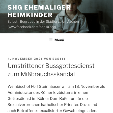
Zum
SHG EHEMALIGER
Inhalt
HEIMKINDER
springen
Selbsthilfegruppe in der Städteregion Aachen
(www.facebook.com/sehka.org)
Menü
VERÖFFENTLICHT
4. NOVEMBER 2021
VON
ECS111
AM
Umstrittener Bussgottesdienst
zum Mißbrauchsskandal
Weihbischof Rolf Steinhäuser will am 18. November als
Administrator des Kölner Erzbistums in einem
Gottesdienst im Kölner Dom Buße tun für die
Sexualverbrechen katholischer Priester. Dazu sind
auch Betroffene sexualisierter Gewalt eingeladen.