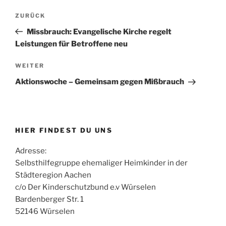
Beitragsnavigation
Vorheriger
ZURÜCK
Beitrag
Missbrauch: Evangelische Kirche regelt
Leistungen für Betroffene neu
Nächster
WEITER
Beitrag
Aktionswoche – Gemeinsam gegen Mißbrauch
HIER FINDEST DU UNS
Adresse:
Selbsthilfegruppe ehemaliger Heimkinder in der
Städteregion Aachen
c/o Der Kinderschutzbund e.v Würselen
Bardenberger Str. 1
52146 Würselen