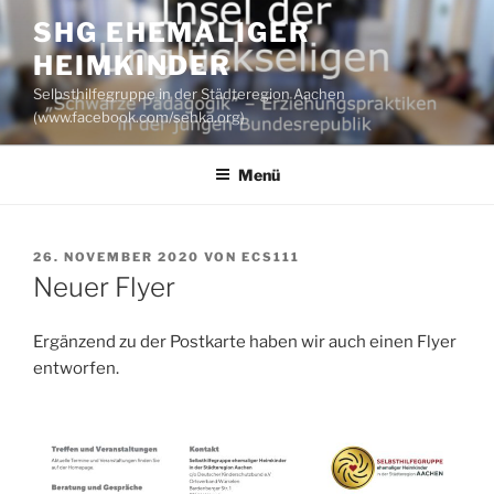
Zum
SHG EHEMALIGER
Inhalt
HEIMKINDER
springen
Selbsthilfegruppe in der Städteregion Aachen
(www.facebook.com/sehka.org)
Menü
VERÖFFENTLICHT
26. NOVEMBER 2020
VON
ECS111
AM
Neuer Flyer
Ergänzend zu der Postkarte haben wir auch einen Flyer
entworfen.