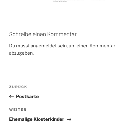
Schreibe einen Kommentar
Du musst
angemeldet
sein, um einen Kommentar
abzugeben.
Beitragsnavigation
Vorheriger
ZURÜCK
Beitrag
Postkarte
Nächster
WEITER
Beitrag
Ehemalige Klosterkinder