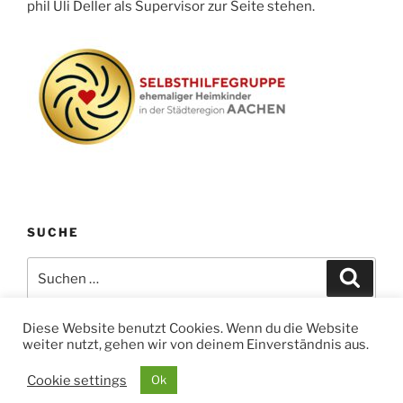
phil Uli Deller als Supervisor zur Seite stehen.
SUCHE
Suchen
Suche
nach:
Diese Website benutzt Cookies. Wenn du die Website
weiter nutzt, gehen wir von deinem Einverständnis aus.
Datenschutzerklärung
Stolz präsentiert von WordPress
Cookie settings
Ok